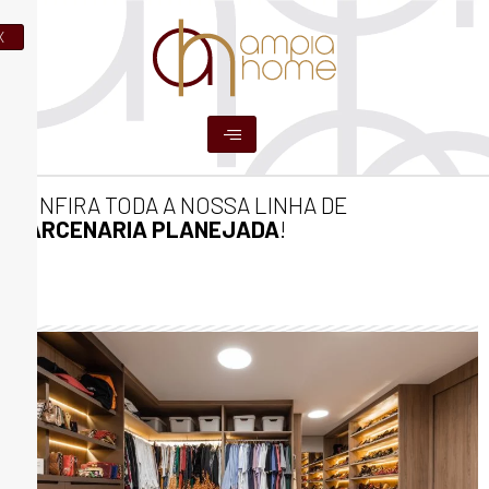
Ir
para
X
o
conteúdo
CONFIRA TODA A NOSSA LINHA DE
MARCENARIA PLANEJADA
!