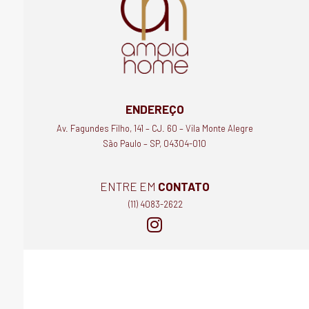
ENDEREÇO
Av. Fagundes Filho, 141 – CJ. 60 – Vila Monte Alegre
São Paulo – SP, 04304-010
ENTRE EM
CONTATO
(11) 4083-2622
I
n
s
t