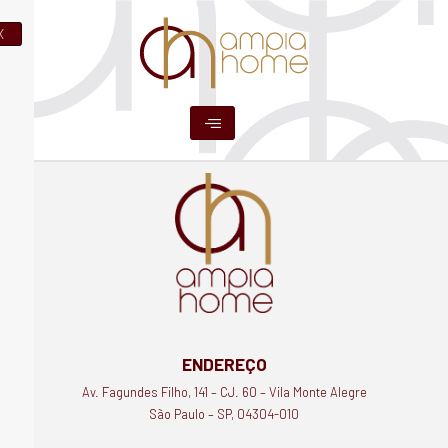
Ir
para
X
o
conteúdo
ENDEREÇO
Av. Fagundes Filho, 141 – CJ. 60 – Vila Monte Alegre
São Paulo – SP, 04304-010